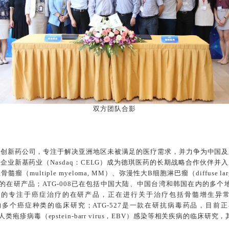
双方团队合影
的创新药公司，专注于解决亚洲地区未被满足的医疗需求，并力争为中国及
领导企业新基药业（Nasdaq：CELG）成为德琪医药的长期战略合作伙伴
ultiple myeloma, MM）、弥漫性大B细胞淋巴瘤（diffuse large 
的在研产品；ATG-008已在包括中国大陆、中国台湾和韩国在内的多个
期的专注于癌症治疗的在研产品，正在进行关于治疗包括骨髓增生异常综合征（myel
的多个癌症种类的临床研究；ATG-527是一款在研抗病毒药品，目前
us，RSV）及人类疱疹病毒（epstein-barr virus，EBV）感染等相关疾病的