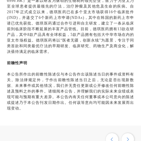
6996.HK）是一家以研发为驱动的生物制药领先企业，致力于为亚太乃
至全球患者提供最领先的疗法，治疗肿瘤及其他危及生命的疾病。自
2017年正式成立以来，德琪医药已在多个亚太市场获得16个临床批件
(IND)，并递交了6个新药上市申请(NDAs)，其中在韩国的新药上市申
请已优先获批。德琪医药通过合作引进和自主研发，建立了一条从临床
前到临床阶段不断延展的丰富产品管线。目前，德琪医药拥有13款在研
产品，其中8款产品具有全球权益，5款产品拥有包括大中华市场在内的
亚太市场权益。德琪医药将以“医者无疆，创新永续”为愿景，专注于同
类首款和同类最优疗法的早期研发、临床研究、药物生产及商业化，解
决亟待满足的临床需求。
前瞻性声明
本公告所作出的前瞻性陈述仅与本公告作出该陈述当日的事件或资料有
关。除法律规定外，于作出前瞻性陈述当日之后，无论是否出现新数
据、未来事件或其他情况，我们并无责任更新或公开修改任何前瞻性陈
述及预料之外的事件。请细阅本公告，并理解我们的实际未来业绩或表
现可能与预期有重大差异。本公告内有关任何董事或本公司意向的陈述
或提述乃于本公告刊发日期作出。任何该等意向均可能因未来发展而出
现变动。