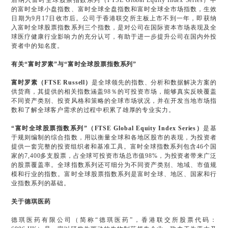
后纳入富时全球股票指数系列（FTSE Global Equity Index Series）中
的富时全球小盘指数、富时全球全盘指数和富时全球全市场指数，生效
日期为9月17日收市后。公司于香港联交所主板上市不到一年，即获纳
入富时全球股票指数系列三个指数，是对公司在国际资本市场表现及全
球医疗健康行业影响力的充分认可，有助于进一步提升公司在国内外投
资者中的知名度。
有关“富时罗素”与“富时全球股票指数系列”
富时罗素（FTSE Russell）
是全球领先的指数、分析和数据解决方案的
供货商，其提供的相关指数涵盖98％的可投资市场，能够真实反映覆盖
不同资产类别、投资风格和策略的全球市场状况，并在开发当地市场指
数和了解全球客户需求的过程中积累了雄厚的专业实力。
“富时全球股票指数系列”（FTSE Global Equity Index Series）
是基
于规则编制的综合指数，用以衡量全球和各地区股市的表现，为投资者
提供一套完整的投资组织者和基准工具。富时全球指数系列包含46个国
家的7,400多支股票，占全球可投资市场总市值98%，为投资者带来广泛
的股票覆盖率。全球指数系列还可细分为不同资产类别、地域、市值规
模和行业的指数。富时全球股票指数系列是富时全球、地区、国家和行
业指数系列的基础。
关于德琪医药
德琪医药有限公司（简称“德琪医药”，香港联交所股票代码：