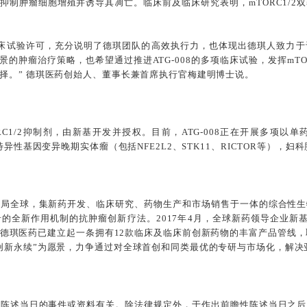
C2，抑制肿瘤细胞增殖并诱导其凋亡。临床前及临床研究表明，mTORC1
获得临床试验许可，充分说明了德琪团队的高效执行力，也体现出德琪人致力
景的肿瘤治疗策略，也希望通过推进ATG-008的多项临床试验，发挥mTO
择。” 德琪医药创始人、董事长兼首席执行官梅建明博士说。
第二代mTORC1/2抑制剂，由新基开发并授权。目前，ATG-008正在开展多项
特异性基因变异晚期实体瘤（包括NFE2L2、STK11、RICTOR等）
布局全球，集新药开发、临床研究、药物生产和市场销售于一体的综合性生
全新作用机制的抗肿瘤创新疗法。2017年4月，全球新药领导企业新基（
德琪医药已建立起一条拥有12款临床及临床前创新药物的丰富产品管线，
创新永续”为愿景，力争通过对全球首创和同类最优的专研与市场化，解决
该陈述当日的事件或资料有关。除法律规定外，于作出前瞻性陈述当日之后