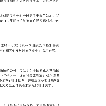
/2双靶点抑制剂在多种肿瘤类型中表现出抗肿
于让创新疗法走向全球癌症患者的决心。我
RC1/2双靶点抑制剂在广泛疾病领域中的
以单药或联用抗PD-1抗体的形式治疗晚期肝癌
，妇科肿瘤和其他多种肿瘤的多中心临床研究。
物医药公司，专注于为中国和亚太其他国
Celgene，现百时美施贵宝）成为德琪
取得9个临床批件，并在亚太各地开展9项
亚太乃至全球患者未满足的临床需求。
，无论是否出现新资料、未来事件或其他