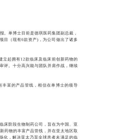
申报。单博士目前是德琪医药集团副总裁，
项目（现有6款资产)，为公司做出了诸多
建立起拥有12款临床及临床前创新药物的
)的优先审评。十分高兴能与团队并肩作战，继续
有丰富的产品管线，相信在单博士的领导
地区临床阶段生物制药公司，旨在为中国、亚
创新药物的丰富产品管线，并在亚太地区取
市场化，解决亚太乃至全球患者未满足的临