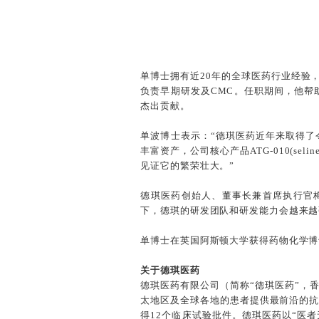
单博士拥有近20年的全球医药行业经验
负责早期研发及CMC。任职期间，他帮
杰出贡献。
单波博士表示：“德琪医药近年来取得了
丰富资产，公司核心产品ATG-010(se
见证它的繁荣壮大。”
德琪医药创始人、董事长兼首席执行官
下，德琪的研发团队和研发能力会越来越
单博士在英国阿斯顿大学获得药物化学博
关于德琪医药
德琪医药有限公司（简称“德琪医药”，香
太地区及全球各地的患者提供最前沿的抗
得12个临床试验批件。德琪医药以“医