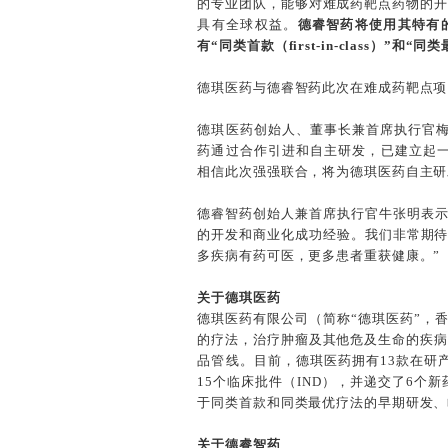
的专业团队，能够对难成药靶点药物的开
具有全球权益。
德睿智药将使用其特有的一
有“同类首款（first-in-class）”和“同
德琪医药与德睿智药此次在难成药靶点项
德琪医药创始人、董事长兼首席执行官
药通过合作引进和自主研发，已建立起一
相信此次强强联合，将为德琪医药自主研
德睿智药创始人兼首席执行官牛张明表示
的开发和商业化成功经验。我们非常期待
多疾病有药可医，更多患者重获健康。”
关于德琪医药
德琪医药有限公司（简称“德琪医药”，香
的疗法，治疗肿瘤及其他危及生命的疾病
品管线。目前，德琪医药拥有13款在研
15个临床批件（IND），并递交了6个
于同类首款和同类最优疗法的早期研发、
关于德睿智药