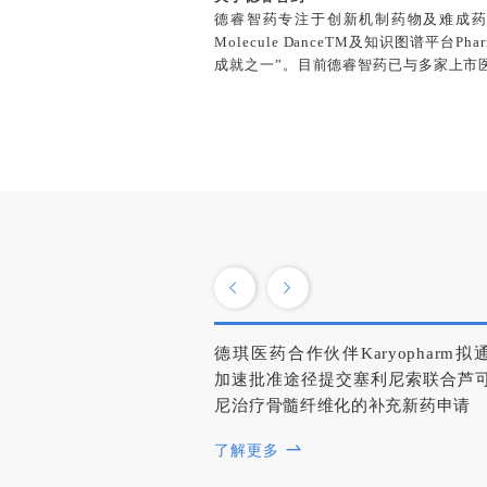
德睿智药专注于创新机制药物及难成药靶点
Molecule DanceTM及知识图谱平台Ph
成就之一”。目前德睿智药已与多家上市
德琪医药合作伙伴Karyopharm拟
加速批准途径提交塞利尼索联合芦
尼治疗骨髓纤维化的补充新药申请
了解更多