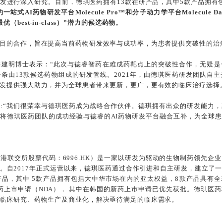
发进行深入研究。目前，德琪医药拥有13款在研产品，其中5款产品拥有
站式AI药物研发平台Molecule Pro™和分子动力学平台Molecule
类最优（best-in-class）”潜力的候选药物。
目的合作，旨在提高当前药物研发效率与成功率，为患者提供突破性的治
梅建明博士表示：“此次与德睿智药在难成药靶点上的突破性合作，无疑是
条由13款候选药物组成的研发管线。2021年，由德琪医药研发团队自
发提供强大助力，并为全球患者带来更新，更广，更有效的临床治疗选择
:“我们很荣幸与德琪医药成为战略合作伙伴。德琪拥有出众的研发能力
将德琪医药团队的成功经验与德睿的AI药物研发平台融合互补，为全球
港联交所股票代码：6996.HK）是一家以研发为驱动的生物制药领先
。自2017年正式运营以来，德琪医药通过合作引进和自主研发，建立了
产品，其中 5款产品拥有包括大中华市场在内的亚太权益，8款产品具有
新药上市申请（NDA）， 其中在韩国的新药上市申请已优先获批。德琪医
临床研究、药物生产及商业化，解决亟待满足的临床需求。