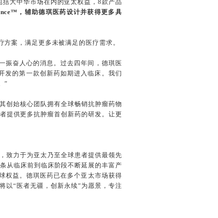
包括大中华市场在内的亚太权益，8款产品
 Dance™，辅助德琪医药设计并获得更多具
疗方案，满足更多未被满足的医疗需求。
一振奋人心的消息。过去四年间，德琪医
主开发的第一款创新药如期进入临床。我们
。”
，其创始核心团队拥有全球畅销抗肿瘤药物
患者提供更多抗肿瘤首创新药的研发。让更
企业，致力于为亚太乃至全球患者提供最领先
一条从临床前到临床阶段不断延展的丰富产
全球权益。德琪医药已在多个亚太市场获得
药将以“医者无疆，创新永续”为愿景，专注