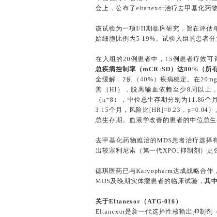
会上，公布了eltanexor治疗去甲基
该试验为一项I/II期临床研究，旨在评估单
始细胞比例为5-19%。试验入组的患者分为
在入组的20例患者中，15例患者疗效
总疾病控制率（mCR+SD）达80%（
全缓解，2例（40%）疾病稳定。在20m
善（HI），脱离输血依赖至少8周以上
（n=8），中位总生存期分别为11.86个月
3.15个月，风险比[HR]=0.23，p=0.
总生存期。血液学改善的患者的中位总生存
去甲基化药物难治的MDS患者治疗选择有限
出较塞利尼索（第一代XPO1抑制剂）更
德琪医药已与Karyopharm达成战略合
MDS及晚期实体瘤患者的临床试验，
其中
关于Eltanexor（ATG-016）
Eltanexor是新一代选择性核输出抑制