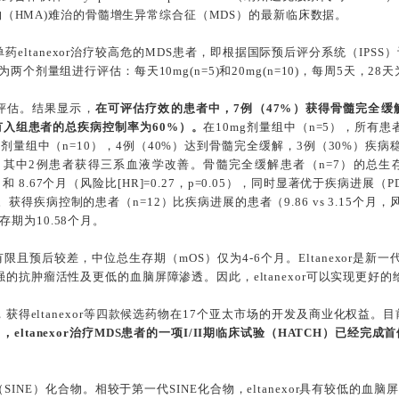
化药物（HMA)难治的骨髓增生异常综合征（MDS）的最新临床数据。
药eltanexor治疗较高危的MDS患者，即根据国际预后评分系统（IPS
两个剂量组进行评估：每天10mg(n=5)和20mg(n=10)，每周5天，28
可评估。结果显示，
在可评估疗效的患者中，7例（47%）获得骨髓完全缓解（
所有入组患者的总疾病控制率为60%）。
在10mg剂量组中（n=5），所有
g剂量组中（n=10），4例（40%）达到骨髓完全缓解，3例（30%）疾
，其中2例患者获得三系血液学改善。骨髓完全缓解患者（n=7）的总
和 8.67个月（风险比[HR]=0.27，p=0.05），同时显著优于疾病进
04）。获得疾病控制的患者（n=12）比疾病进展的患者（9.86 vs 3.15个月，风
期为10.58个月。
且预后较差，中位总生存期（mOS）仅为4-6个月。Eltanexor是新
强的抗肿瘤活性及更低的血脑屏障渗透。因此，eltanexor可以实现更好
作，获得eltanexor等四款候选药物在17个亚太市场的开发及商业化权益。目前
，eltanexor治疗MDS患者的一项I/II期临床试验（HATCH）已经完
剂（SINE）化合物。相较于第一代SINE化合物，eltanexor具有较低