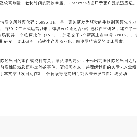
较高剂量、较长时间的药物暴露。Eltanexor将适用于更广泛的适应症
港联交所股票代码：6996.HK）是一家以研发为驱动的生物制药领先
。自2017年正式运营以来，德琪医药通过合作引进和自主研发，建立了
场获得15个临床批件（IND），并递交了5个新药上市申请（NDA）。
期研发、临床研究、药物生产及商业化，解决亟待满足的临床需求。
该陈述当日的事件或资料有关。除法律规定外，于作出前瞻性陈述当日之后
何前瞻性陈述及预料之外的事件。请细阅本文，并理解我们的实际未来业绩
于本文章刊发日期作出。任何该等意向均可能因未来发展而出现变动。