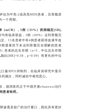
S）评估为中危-2或高危MDS患者，且骨髓原
天为一个周期。
mCR），5例（33%）疾病稳定(SD),
患者均有临床获益，3例（60%）达到骨髓完
病稳定。15名患者中有4例患者获得血液学改
生存期显著优于未达到骨髓完全缓解的患者
展（PD）患者的总生存期（n=3，中位总生存期
险比[HR]=0.38，p=0.09）有更长的中位
一代口服XPO1抑制剂，在临床前研究中显示
的给药频次，同时减轻中枢性恶心。
，德琪医药正于中国开展eltanexor治疗
成首例患者给药。
的血脑屏障渗透及较广的治疗窗口，因此具有更好